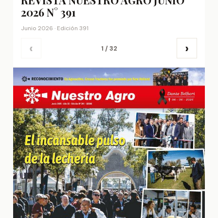
REVISTA NUESTRO AGRO JUNIO
2026 N° 391
Junio 2026 · Edición 391
‹
›
1
/
32