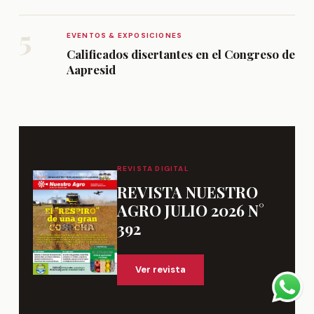
5
EVENTOS & EXPOSICIONES
Calificados disertantes en el Congreso de
Aapresid
REVISTA DIGITAL
REVISTA NUESTRO
AGRO JULIO 2026 N°
392
Ver revista